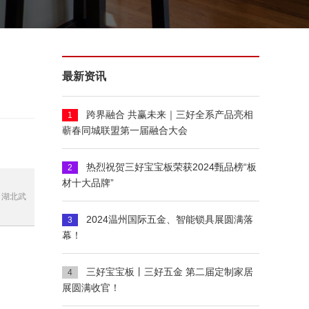
最新资讯
跨界融合 共赢未来｜三好全系产品亮相
1
蕲春同城联盟第一届融合大会
热烈祝贺三好宝宝板荣获2024甄品榜“板
2
材十大品牌”
、湖北武
2024温州国际五金、智能锁具展圆满落
3
幕！
三好宝宝板丨三好五金 第二届定制家居
4
展圆满收官！