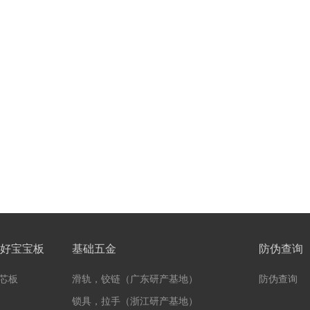
好宝宝板
基础五金
防伪查询
芯板
滑轨，铰链（广东研产基地）
防伪查询
锁具，拉手（浙江研产基地）